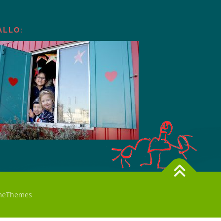
ALLO:
meThemes