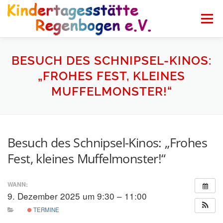
Zum
Inhalt
Menü
springen
HOME
ÖFFNUNGSZEITEN
UNSERE KITA
BESUCH DES SCHNIPSEL-KINOS:
„FROHES FEST, KLEINES
MUFFELMONSTER!“
DAS MACHEN WIR
KONTAKT
Besuch des Schnipsel-Kinos: „Frohes
Fest, kleines Muffelmonster!“
WANN:
9. Dezember 2025 um 9:30 – 11:00
TERMINE